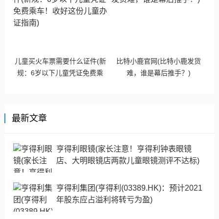
儿童买火车票需要什么证件(新
比特小鹿官网(比特小鹿发货
规：6岁以下儿童凭证免费乘
难，谁是幕后推手？)
车！收好这份儿童办证指南)
最新文章
亨得利眼镜(家长注意！亨得利钟表眼镜
店、大明眼镜店两款儿童眼镜测评不达标)
亨得利集团(亨得利(03389.HK)：预计2021
年股东应占溢利将转亏为盈)