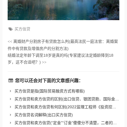
买方信贷
离婚财产分割房子有贷款怎么判(最高法民一庭法官：离婚案
<<
件中有贷款及增值房产的分割方法)
结婚法定年龄下调至18岁是真的吗(专家建议法定婚龄降到18
岁，这不合适吧？)
>>
您可以还会对下面的文章感兴趣：
买方信贷是指(国际贸易融资方式有哪些)
买方信贷和卖方信贷的区别(出口信贷、银团贷款、国际金融机构贷款)
买方信贷和卖方信贷有何区别(2022监理工程师《投资控制》第三章 高频出题考点精细化整理)
买方信贷名词解释(出口买方信贷)
买方信贷和卖方信贷(“定金”“订金”傻傻分不清楚，二者的区别整明白了吗？)