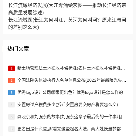
长江流域经济发展(大江奔涌绘宏图——推动长江经济带
高质量发展综述)
长江流域图(长江为何叫江，黄河为何叫河？原来江与河
的差别这么大)
热门文章
新土地管理法土地征收补偿标准(农村土地征收补偿标准大解析！土地补偿原则是什么？)
1
全国法院失信被执行人名单信息公布(2022年最新曝光失信被执行人，快看你认识吗)
2
优秀logo设计公司哪家更出色？优秀logo设计是怎么样的
3
安置房过户税费多少(拆迁安置房要交房产税要怎么交)
4
龚晓京和刘强东的故事(刘强东这辈子最后悔的一件事儿)
5
更名田是什么意思(看完这些起名大法，两大姓氏噩梦都不怕给娃起名了)
6