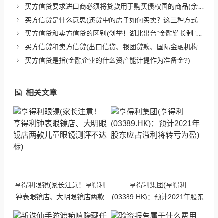
买方信贷要求进口商必须将贷款用于购买债权国的商品(余永定：近1.3万亿美元海外资产下落不明 钱去哪了)
买方信贷是什么意思(还贷中的房子如何买卖？这三种方式必须收藏)
买方信贷和卖方信贷的区别(创举！湖北出台“金融链长制”未来覆盖全部26条重点产业链)
买方信贷和卖方信贷(出口信贷、银团贷款、国际金融机构贷款)
买方信贷是指(金融企业的什么资产能计提作为准备金?)
相关文章
亨得利眼镜(家长注意！亨得利
亨得利集团(亨得利
钟表眼镜店、大明眼镜店两款
(03389.HK)：预计2021年股东
儿童眼镜测评不达标)
应占溢利将转亏为盈)