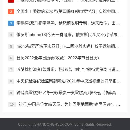
1
全国少工委微信公众号(第四季红领巾爱学习 | 庆祝中国共产主义青年团成立100周年大会)
2
李洪涛(死刑犯李洪涛：枪毙前发明专利，逆天改命，出狱5年又申请4项专利)
3
俄罗斯iphone13(今天一觉醒来，俄罗斯民众买不到“苹果”了)
4
mono猫弄严浩翔宋亚轩(TF二团沙雕实锤！敖子逸错把星探当人贩，马嘉祺宋亚轩为老板舞狮)
5
日历2022全年日历表(收藏！2022年节日日历)
6
苏梦枕扮演者(曾舜晞、杨超越、刘宇宁领衔武侠剧《说英雄谁是英雄》即将来袭)
7
中央纪检委纪检监察部网站(2021年中央巡视组公开举报电话！怎么找巡察组？附督导组电话)
8
钟薛高雪糕多少钱一支(最贵一支雪糕卖到66元，钟薛高凭什么？)
9
刘洋(中国首位女航天员，为何回到地面后“销声匿迹”，如今怎么样了？)
10
Copyright SHANDONGHSJX.COM .Some Rights Reserved.