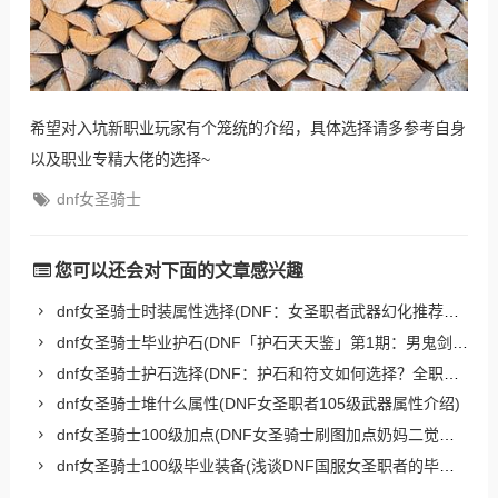
希望对入坑新职业玩家有个笼统的介绍，具体选择请多参考自身
以及职业专精大佬的选择~
dnf女圣骑士
您可以还会对下面的文章感兴趣
dnf女圣骑士时装属性选择(DNF：女圣职者武器幻化推荐，蓝白武器也有好康的)
dnf女圣骑士毕业护石(DNF「护石天天鉴」第1期：男鬼剑！护石、符文、9保1推荐)
dnf女圣骑士护石选择(DNF：护石和符文如何选择？全职业CP搭配推荐，完美9保1无懈可击)
dnf女圣骑士堆什么属性(DNF女圣职者105级武器属性介绍)
dnf女圣骑士100级加点(DNF女圣骑士刷图加点奶妈二觉加点教学)
dnf女圣骑士100级毕业装备(浅谈DNF国服女圣职者的毕业装备和玩法经验心得)